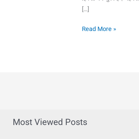
[…]
Emergency
Read More »
Fund
Kya
Hai?
इमरजेंसी
फंड
का
मतलब,
उदाहरण
Most Viewed Posts
और
बनाने