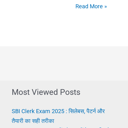
Current
Read More »
Affairs
:
क्या
है?
करंट
अफेयर्स
2025
अपडेट
Most Viewed Posts
|
10
SBI Clerk Exam 2025 : सिलेबस, पैटर्न और
करंट
तैयारी का सही तरीका
अफेयर्स