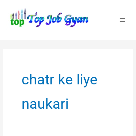
Skip
to
content
chatr ke liye
naukari