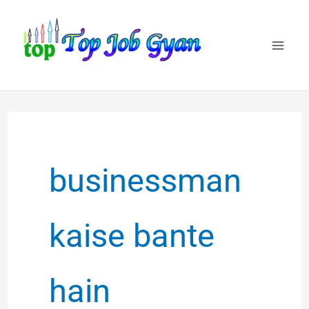
Skip
to
content
businessman
kaise bante
hain