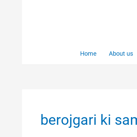
Skip
to
content
Home
About us
berojgari ki s