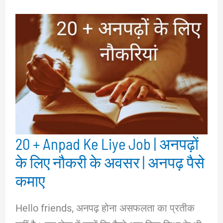
20 + Anpad Ke Liye Job | अनपढ़ों
के लिए नौकरी के अवसर | अनपढ़ पैसे
कमाए
Hello friends, अनपढ़ होना असफलता का प्रतीक