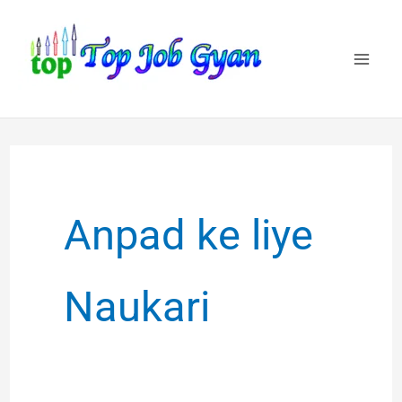
Skip
to
content
Anpad ke liye
Naukari