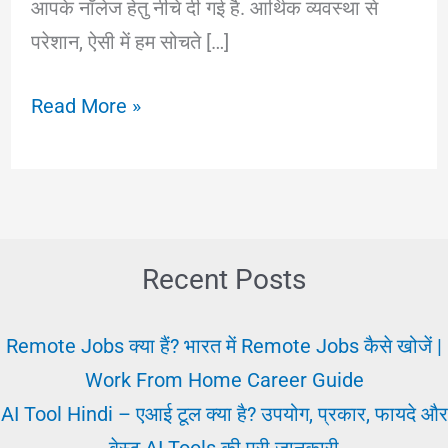
आपके नॉलेज हेतु नीचे दी गई है. आर्थिक व्यवस्था से
परेशान, ऐसी में हम सोचते […]
Amir
Read More »
Kaise
Bane?
अमीरी
और
गरीबी
Recent Posts
में
अंतर
Remote Jobs क्या हैं? भारत में Remote Jobs कैसे खोजें |
||
Work From Home Career Guide
गरीब
AI Tool Hindi – एआई टूल क्या है? उपयोग, प्रकार, फायदे और
से
बेस्ट AI Tools की पूरी जानकारी