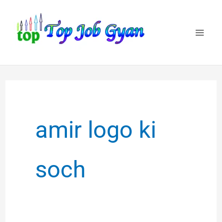
Skip
to
content
amir logo ki
soch