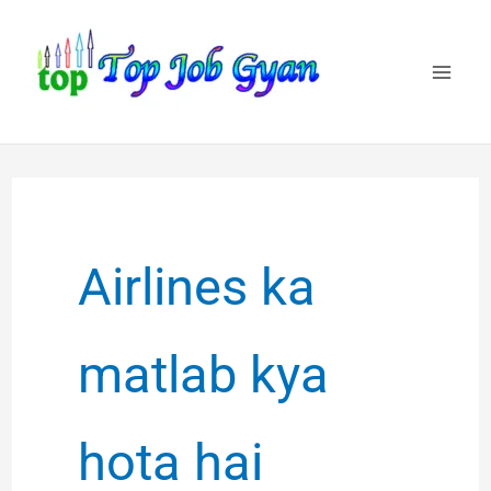
Skip
to
content
Airlines ka
matlab kya
hota hai