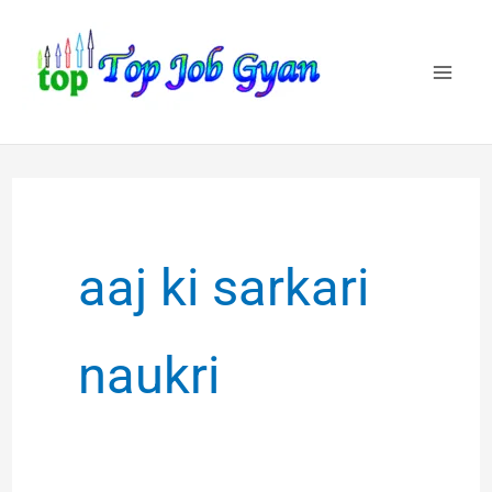
Skip
to
content
aaj ki sarkari
naukri