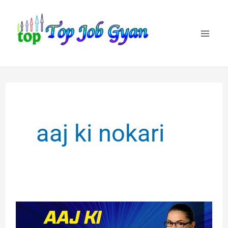
Skip
to
content
aaj ki nokari