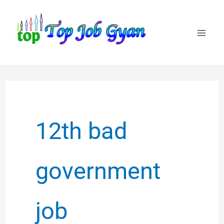
Skip
to
content
12th bad
government
job