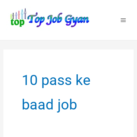
Skip
to
content
10 pass ke
baad job