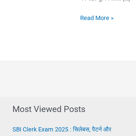
High
Read More »
Salary
Job:
इन
इंडिया
|
सबसे
ज्यादा
सैलरी
Most Viewed Posts
वाली
प्राइवेट
SBI Clerk Exam 2025 : सिलेबस, पैटर्न और
जॉब