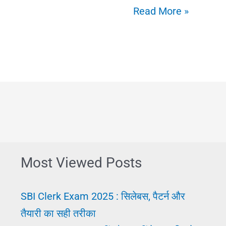
2025
Read More »
Sarkari
Job
Online:
फॉर्म
अप्लाई
क्या
और
कैसे
Most Viewed Posts
करें।
ताज़ा
SBI Clerk Exam 2025 : सिलेबस, पैटर्न और
ऑनलाइन
तैयारी का सही तरीका
जॉब