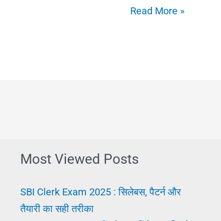
कंपनी
Read More »
जॉब
2025
कैसे
और
कहाँ
से
प्राप्त
करें?
Most Viewed Posts
अर्जेंट
कंपनी
SBI Clerk Exam 2025 : सिलेबस, पैटर्न और
नौकरी
तैयारी का सही तरीका