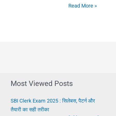
2025
Read More »
में
Naukari
Kahan
Milegi:
इन
तरीकों
को
अपनाए
Most Viewed Posts
|
जरूर
SBI Clerk Exam 2025 : सिलेबस, पैटर्न और
मिलेगी
तैयारी का सही तरीका
जॉब