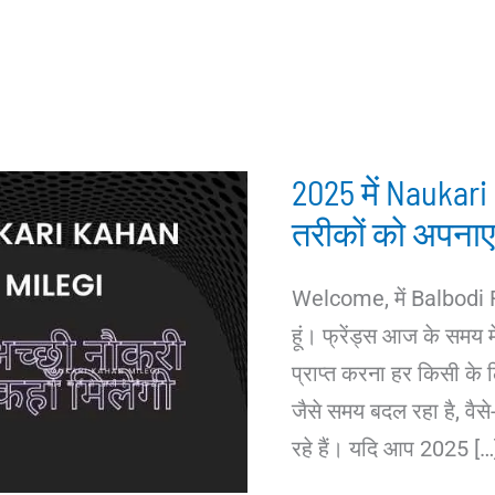
2025 में Naukari
तरीकों को अपनाए
Welcome, में Balbodi
हूं। फ्रेंड्स आज के समय 
प्राप्त करना हर किसी के ल
जैसे समय बदल रहा है, वैसे
रहे हैं। यदि आप 2025 […