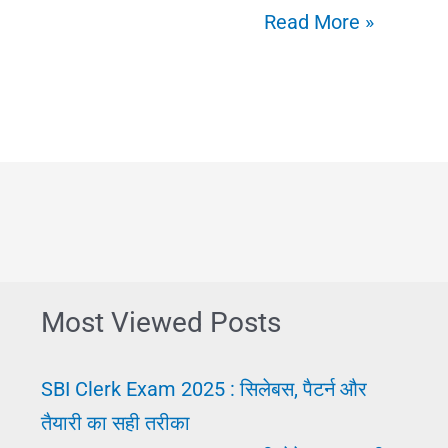
जॉब
Read More »
करने
से
पहले
क्या
करें?
ताकि
अर्जेंट
नौकरी
Most Viewed Posts
मिले।
Job
SBI Clerk Exam 2025 : सिलेबस, पैटर्न और
Karne
तैयारी का सही तरीका
Se