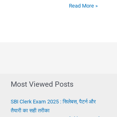
Career
Read More »
In
Hindi
||
करियर
का
सही
चुनाव
करना
Most Viewed Posts
||
सफल
SBI Clerk Exam 2025 : सिलेबस, पैटर्न और
तरीका
तैयारी का सही तरीका
पढ़े