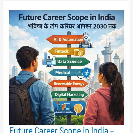
Keyboard
Tool
–
अपने
कंटेंट
के
Words,
Characters
और
Paragraph
तुरंत
गिनें
Future Career Scope in India –