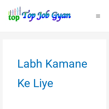
Skip
to
content
Labh Kamane
Ke Liye