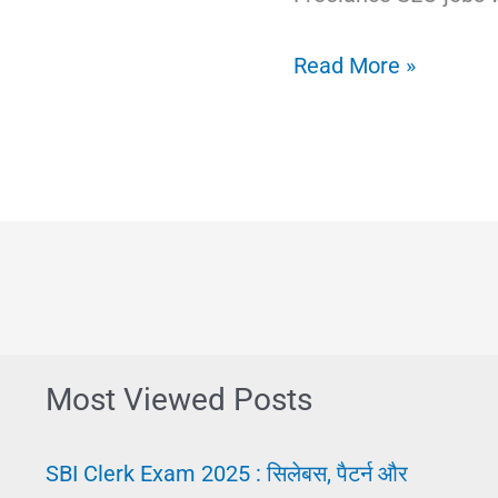
🔷
Read More »
SEO
Job:
क्या
है,
कैसे
करें
और
सर्च
Most Viewed Posts
इंजन
ऑप्टिमाइजेशन
SBI Clerk Exam 2025 : सिलेबस, पैटर्न और
में