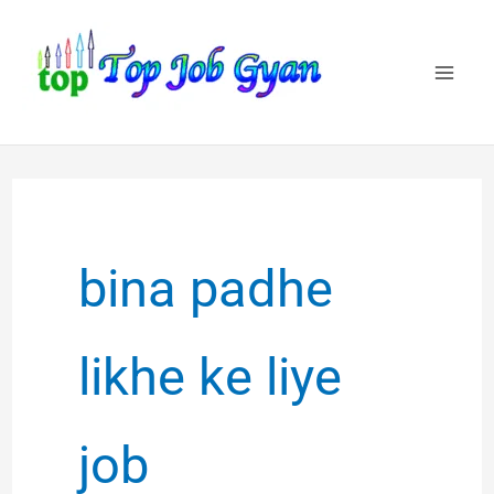
Skip
to
content
bina padhe
likhe ke liye
job