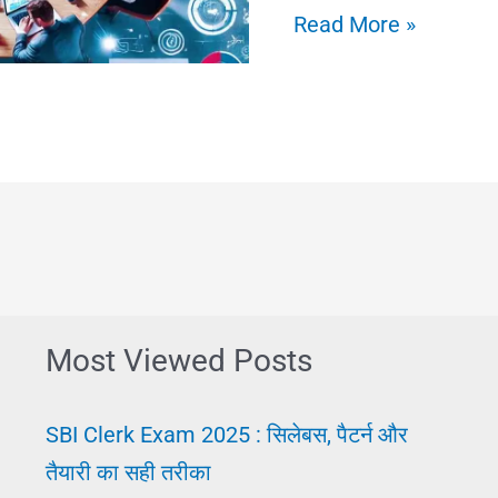
टीम
Read More »
वर्क:
सफलता
की
कुंजी
और
इसे
अपनाने
के
Most Viewed Posts
टिप्स
SBI Clerk Exam 2025 : सिलेबस, पैटर्न और
तैयारी का सही तरीका