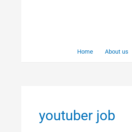
Skip
to
content
Home
About us
youtuber job