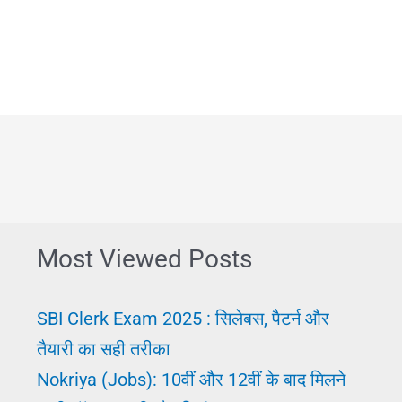
करने
का
सही
तरीका।
कैसे
हम
पढ़ा
हुआ
Most Viewed Posts
न
भूलें?
SBI Clerk Exam 2025 : सिलेबस, पैटर्न और
Padhai
तैयारी का सही तरीका
Kaise
Nokriya (Jobs): 10वीं और 12वीं के बाद मिलने
Kare?