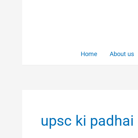
Skip
to
content
Home
About us
upsc ki padhai