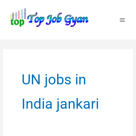
Skip
to
content
UN jobs in
India jankari