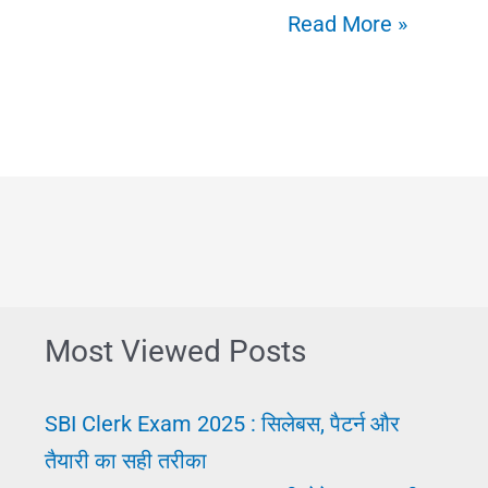
2025
Read More »
में
करियर
ग्रोथ
कैसे
पाएं?
जॉब
में
आगे
Most Viewed Posts
बढ़ने
की
SBI Clerk Exam 2025 : सिलेबस, पैटर्न और
रणनीति
तैयारी का सही तरीका