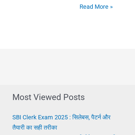
Police
Read More »
Ki
Post:
कौन-
कौन
सी
|
पुलिस
विभाग
Most Viewed Posts
पद
लिस्ट
SBI Clerk Exam 2025 : सिलेबस, पैटर्न और
और
तैयारी का सही तरीका
कार्य