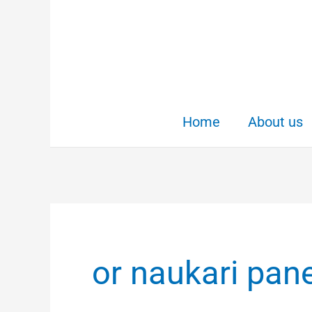
Skip
to
content
Home
About us
or naukari pane