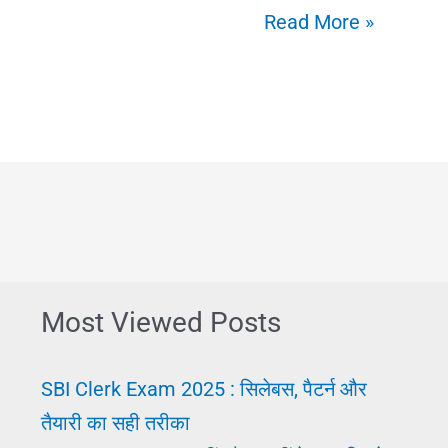
2025
Read More »
में
Naukari
Kahan
Milegi:
इन
तरीकों
को
अपनाए
Most Viewed Posts
|
जरूर
SBI Clerk Exam 2025 : सिलेबस, पैटर्न और
मिलेगी
तैयारी का सही तरीका
जॉब