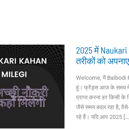
2025 में Naukari
तरीकों को अपनाए
Welcome, में Balbodi
हूं। फ्रेंड्स आज के समय 
प्राप्त करना हर किसी के ल
जैसे समय बदल रहा है, वैसे
रहे हैं। यदि आप 2025 […