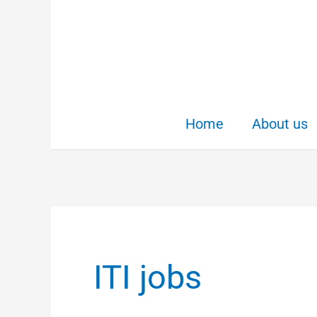
Skip
to
content
Home
About us
ITI jobs