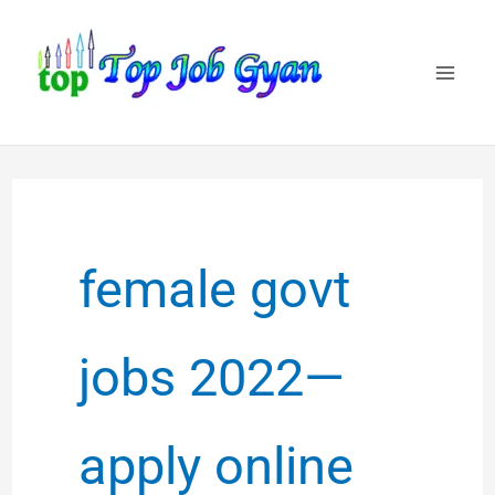
Skip
to
content
female govt
jobs 2022—
apply online