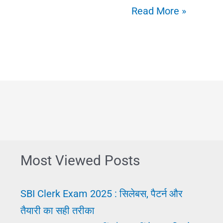
भारतीय
Read More »
रेल:
इतिहास,
महत्व
और
रोचक
भारतीय
रेलवे
की
Most Viewed Posts
पूरी
जानकारी
SBI Clerk Exam 2025 : सिलेबस, पैटर्न और
तैयारी का सही तरीका